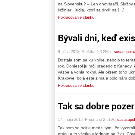
na Slovensku? – Len ohovárači. Služby na
inžinieri, ľudia, ktorí sa drvili na […]
Pokračovanie článku
Bývali dni, keď ex
9. júna 2013, Prečítané 3 280x,
sasasupolo
Dostala som sa ku knihe, nebolo to tera
rok. Doniesol ju môj pradedo z Kanady, k
väzbe a vonia rokmi. Ale okrem toho ukrý
Krakowe, bola ešte zima a bolo nám dobr
Pokračovanie článku
Tak sa dobre poze
17. mája 2013, Prečítané 2 319x,
sasasupo
Tak som sa ocitla medzi tými, čo vyzerali
prácu a to všetko v jednom balíčku. Chví