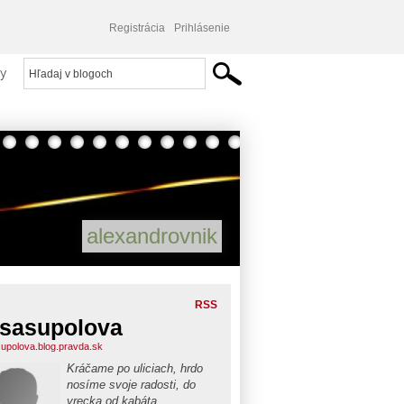
Registrácia
Prihlásenie
y
alexandrovnik
RSS
sasupolova
upolova.blog.pravda.sk
Kráčame po uliciach, hrdo
nosíme svoje radosti, do
vrecka od kabáta