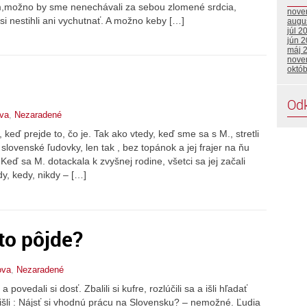
tom,možno by sme nenechávali za sebou zlomené srdcia,
nove
 nestihli ani vychutnať. A možno keby […]
augu
júl 2
jún 
máj 
nove
októ
Od
va
,
Nezaradené
eď prejde to, čo je. Tak ako vtedy, keď sme sa s M., stretli
slovenské ľudovky, len tak , bez topánok a jej frajer na ňu
ď sa M. dotackala k zvyšnej rodine, všetci sa jej začali
y, kedy, nikdy – […]
 to pôjde?
ova
,
Nezaradené
povedali si dosť. Zbalili si kufre, rozlúčili sa a išli hľadať
 išli : Nájsť si vhodnú prácu na Slovensku? – nemožné. Ľudia