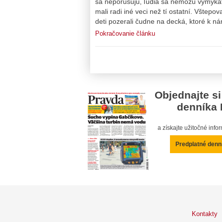
sa neporušujú, ľudia sa nemôžu vymykať
mali radi iné veci než tí ostatní. Vštepo
deti pozerali čudne na decká, ktoré k n
Pokračovanie článku
Objednajte si
denníka 
a získajte užitočné inf
Predplatné denn
Kontakty