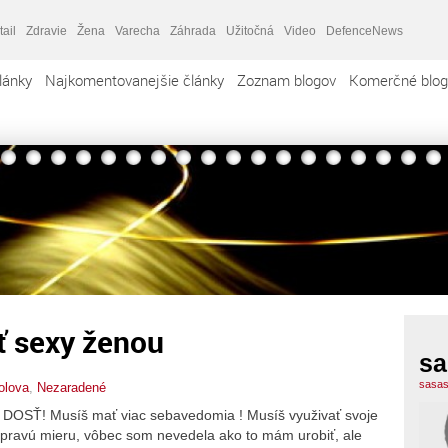
tail
Zdravie
Žena
Varecha
Záhrada
Užitočná
Video
DefenceNews
lánky
Najkomentovanejšie články
Zoznam blogov
Komerčné blog
ť sexy ženou
sa
sasas
olova
,
Nezaradené
. DOSŤ! Musíš mať viac sebavedomia ! Musíš využivať svoje
 pravú mieru, vôbec som nevedela ako to mám urobiť, ale