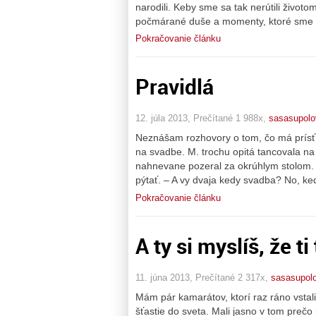
narodili. Keby sme sa tak nerútili živo
počmárané duše a momenty, ktoré sme si
Pokračovanie článku
Pravidlá
12. júla 2013, Prečítané 1 988x,
sasasupolo
Neznášam rozhovory o tom, čo má prísť, k
na svadbe. M. trochu opitá tancovala na 
nahnevane pozeral za okrúhlym stolom. Ke
pýtať. – A vy dvaja kedy svadba? No, ked
Pokračovanie článku
A ty si myslíš, že ti
11. júna 2013, Prečítané 2 317x,
sasasupol
Mám pár kamarátov, ktorí raz ráno vstali a 
šťastie do sveta. Mali jasno v tom prečo