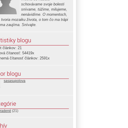
schovávame svoje bolesti
snívame, túžime, milujeme,
nenávidíme. O momentoch,
é tvoria mozaiku života, o tom čo ma trápi
 ma zaujíma. Snívajte.
tistiky blogu
t článkov: 21
ová čítanosť: 54419x
merná čítanosť článkov: 2591x
or blogu
sasasupolova
egórie
radené
(21)
hív