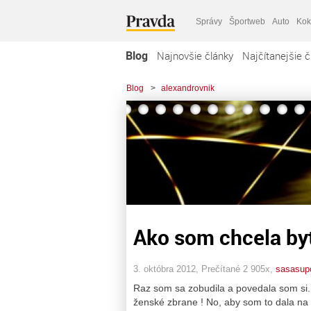
Správy
Športweb
Auto
Kok
Blog
Najnovšie články
Najčítanejšie č
Blog
>
alexandrovnik
Ako som chcela by
3. októbra 2012, Prečítané 2 905x,
sasasup
Raz som sa zobudila a povedala som si
ženské zbrane ! No, aby som to dala na