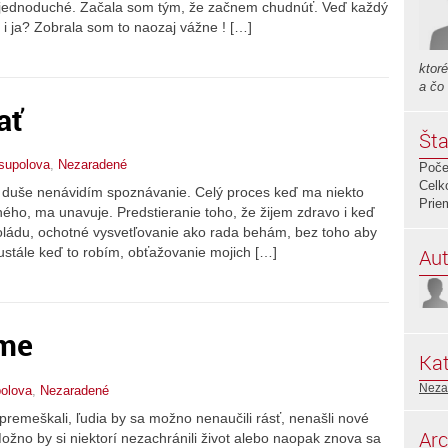
 jednoduché. Začala som tým, že začnem chudnúť. Veď každý
e i ja? Zobrala som to naozaj vážne ! […]
ktor
a čo
ať
Šta
supolova
,
Nezaradené
Poče
Celk
 z duše nenávidím spoznávanie. Celý proces keď ma niekto
Prie
ho, ma unavuje. Predstieranie toho, že žijem zdravo i keď
oládu, ochotné vysvetľovanie ako rada behám, bez toho aby
Aut
ustále keď to robím, obťažovanie mojich […]
áme
Kat
Neza
olova
,
Nezaradené
premeškali, ľudia by sa možno nenaučili rásť, nenašli nové
Arc
 Možno by si niektorí nezachránili život alebo naopak znova sa