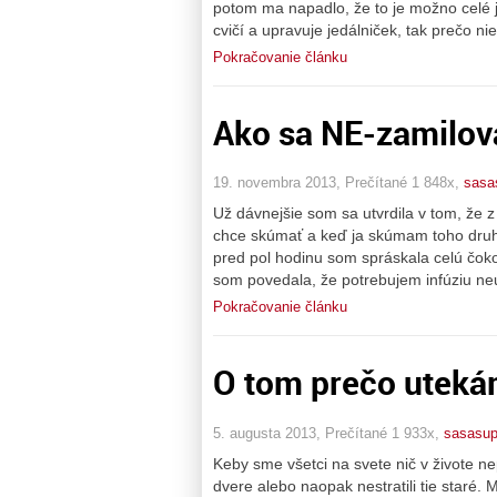
potom ma napadlo, že to je možno celé
cvičí a upravuje jedálniček, tak prečo ni
Pokračovanie článku
Ako sa NE-zamilov
19. novembra 2013, Prečítané 1 848x,
sasa
Už dávnejšie som sa utvrdila v tom, že
chce skúmať a keď ja skúmam toho druhé
pred pol hodinu som spráskala celú čok
som povedala, že potrebujem infúziu ne
Pokračovanie článku
O tom prečo utek
5. augusta 2013, Prečítané 1 933x,
sasasup
Keby sme všetci na svete nič v živote ne
dvere alebo naopak nestratili tie staré.