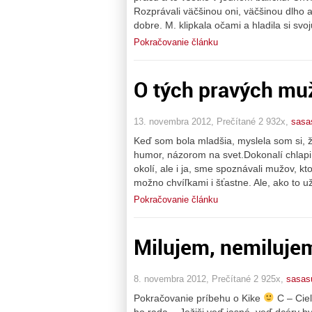
Rozprávali väčšinou oni, väčšinou dlho 
dobre. M. klipkala očami a hladila si svo
Pokračovanie článku
O tých pravých mu
13. novembra 2012, Prečítané 2 932x,
sasa
Keď som bola mladšia, myslela som si, 
humor, názorom na svet.Dokonalí chlapi,
okolí, ale i ja, sme spoznávali mužov, kt
možno chvíľkami i šťastne. Ale, ako to u
Pokračovanie článku
Milujem, nemilujem
8. novembra 2012, Prečítané 2 925x,
sasas
Pokračovanie príbehu o Kike
C – Cieľ
ho rada. „ Ježiši veď jasné, veď dcéry b