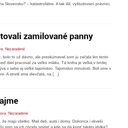
 Slovensku? – katastrofálne. A tak išli, vyštudovaní právnici,
istovali zamilované panny
va
,
Nezaradené
z, bolo to už dávno, ale preskúmavať som ju začala len tento
eď išiel pracovať za veľkú mláku. Tá kniha je veľká,v tvrdej
va v sebe aj veľké tajomstvo. Tajomstvo minulosti. Boli sme v
e. A stretli sme dievčatá, na […]
rajme
lova
,
Nezaradené
, že majú všetko. Mali deti, autá i domy. Dokonca i skvelú
ľu som sa ich chcela spýtať a kde sa dá kúpiť takáto idylka?