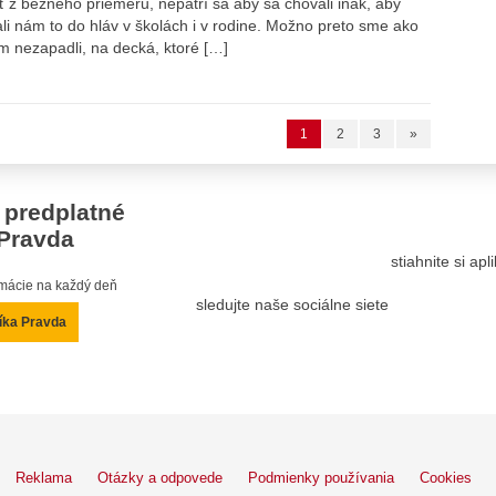
 z bežného priemeru, nepatrí sa aby sa chovali inak, aby
vali nám to do hláv v školách i v rodine. Možno preto sme ako
ám nezapadli, na decká, ktoré […]
1
2
3
»
 predplatné
Pravda
stiahnite si ap
ormácie na každý deň
sledujte naše sociálne siete
íka Pravda
Reklama
Otázky a odpovede
Podmienky používania
Cookies