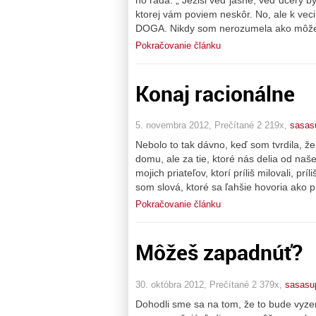
ktorej vám poviem neskôr. No, ale k veci
DOGA. Nikdy som nerozumela ako môže 
Pokračovanie článku
Konaj racionálne
5. novembra 2012, Prečítané 2 219x,
sasas
Nebolo to tak dávno, keď som tvrdila, že
domu, ale za tie, ktoré nás delia od naš
mojich priateľov, ktorí príliš milovali, prí
som slová, ktoré sa ľahšie hovoria ako p
Pokračovanie článku
Môžeš zapadnúť?
30. októbra 2012, Prečítané 2 379x,
sasasu
Dohodli sme sa na tom, že to bude vyzer