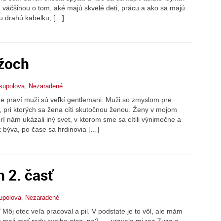
a väčšinou o tom, aké majú skvelé deti, prácu a ako sa majú
ju drahú kabelku, […]
žoch
supolova
,
Nezaradené
že praví muži sú veľkí gentlemani. Muži so zmyslom pre
 pri ktorých sa žena cíti skutočnou ženou. Ženy v mojom
orí nám ukázali iný svet, v ktorom sme sa cítili výnimočne a
ž býva, po čase sa hrdinovia […]
 2. časť
upolova
,
Nezaradené
 Môj otec veľa pracoval a pil. V podstate je to vôl, ale mám
y mali mať rady svojho otca, ne? „ – vravela mi raz Zuza o