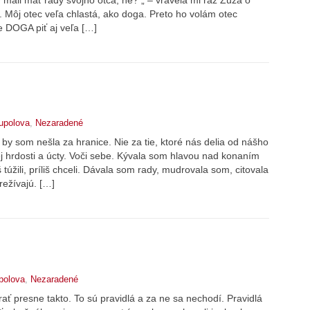
. Môj otec veľa chlastá, ako doga. Preto ho volám otec
DOGA piť aj veľa […]
upolova
,
Nezaradené
 by som nešla za hranice. Nie za tie, ktoré nás delia od nášho
ej hrdosti a úcty. Voči sebe. Kývala som hlavou nad konaním
liš túžili, príliš chceli. Dávala som rady, mudrovala som, citovala
režívajú. […]
polova
,
Nezaradené
ať presne takto. To sú pravidlá a za ne sa nechodí. Pravidlá