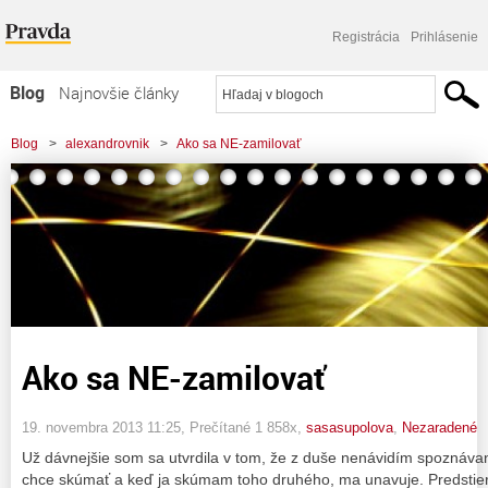
Registrácia
Prihlásenie
Blog
Najnovšie články
Najčítanejšie články
Blog
>
alexandrovnik
>
Ako sa NE-zamilovať
Najkomentovanejšie články
Zoznam blogov
Komerčné blogy
Ako sa NE-zamilovať
19. novembra 2013 11:25
, Prečítané 1 858x,
sasasupolova
,
Nezaradené
Už dávnejšie som sa utvrdila v tom, že z duše nenávidím spoznáva
chce skúmať a keď ja skúmam toho druhého, ma unavuje. Predstiera