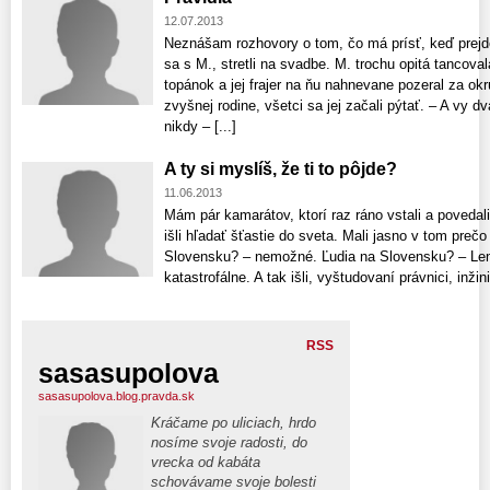
12.07.2013
Neznášam rozhovory o tom, čo má prísť, keď prejde
sa s M., stretli na svadbe. M. trochu opitá tancova
topánok a jej frajer na ňu nahnevane pozeral za o
zvyšnej rodine, všetci sa jej začali pýtať. – A vy 
nikdy – [...]
A ty si myslíš, že ti to pôjde?
11.06.2013
Mám pár kamarátov, ktorí raz ráno vstali a povedali si
išli hľadať šťastie do sveta. Mali jasno v tom prečo 
Slovensku? – nemožné. Ľudia na Slovensku? – Len
katastrofálne. A tak išli, vyštudovaní právnici, inžinier
RSS
sasasupolova
sasasupolova.blog.pravda.sk
Kráčame po uliciach, hrdo
nosíme svoje radosti, do
vrecka od kabáta
schovávame svoje bolesti