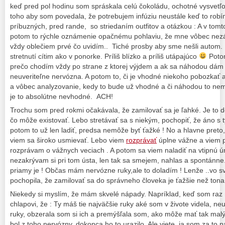
keď pred pol hodinu som spráskala celú čokoládu, ochotné vysvet
toho aby som povedala, že potrebujem infúziu neustále keď to robí
príbuzných, pred rande, so striedaním outfitov a otázkou : A v tom
potom to rýchle oznámenie opačnému pohlaviu, že mne vôbec nezále
vždy oblečiem prvé čo uvidím.. Tiché prosby aby sme nešli autom.
stretnutí cítim ako v ponorke. Príliš blízko a príliš utápajúco
Potom
prečo chodím vždy po strane z ktorej výjdem a ak sa náhodou dám 
neuveriteľne nervózna. A potom to, či je vhodné niekoho pobozkať 
a vôbec analyzovanie, kedy to bude už vhodné a či náhodou to ne
je to absolútne nevhodné. ACH!
Trochu som pred rokmi očakávala, že zamilovať sa je ľahké. Je to 
čo môže existovať. Lebo stretávať sa s niekým, pochopiť, že áno s 
potom to už len ladiť, predsa nemôže byť ťažké ! No a hlavne pret
viem sa široko usmievať. Lebo viem
rozprávať
úplne vážne a viem p
rozprávam o vážnych veciach . A potom sa viem naladiť na vtipnú ú
nezakrývam si pri tom ústa, len tak sa smejem, nahlas a spontánne.
priamy je ! Občas mám nervózne ruky,ale to doladím ! Lenže ..vo s
pochopila, že zamilovať sa do správneho človeka je ťažšie než ton
Niekedy si myslím, že mám skvelé nápady. Napríklad, keď som raz
chlapovi, že : Ty máš tie najväčšie ruky aké som v živote videla, n
ruky, obzerala som si ich a premýšľala som, ako môže mať tak malý
bol z toho nervózny, dokonca ho to urazilo. Ale viete, ja som za to 