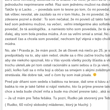
jednoducho neprimerane veľké. Raz som jednému mužovi na diskot
Takže ty si Lacko. , – povedala som to tesne po tom, čo mi povedal
tak vôbec nevolal, ale zazdalo sa mi v tom hluku, že mi povedal, ž
zdesene pozrel a dodal : To som nečakal, že mi povieš už takto fam
keď som jednému mužovi, na večeri, veľmi inteligentne ako sofist
povedať, že tá axiologička.. a namiesto toho som povedala, že tá a
ďalej, aby som bola predsa múdra..A on sa veľmi smial a smial..No 
zastaviť čas a chcela som povedať, nechcem byť vtipná v tejto chvíli
múdra.
No, ale ! Pravda je, že mám pocit, že ak človek má niečo po 25, je
predpoklady na to, aby sám nebol, okolie sa o ňho začne trochu báť
aby ste niekoho spoznali, kto u Vás vyvolá všetky pocity šťastia a vt
trochu uleteli,ale pri tom ostali racionálni a sami sebou a čo ja vie
páči, koľko ľudí sa o mňa bojí a občas sa smejem s akými zvláštnym
stretávala. Ale dobre tak, veď o čom by som inak písala.
Pred pár dňami som sedela s babkou na terase, dali sme si kávu a k
babka to nie je také ľahké si nájsť niekoho, kto ťa príjme presne tak
chce a teda bude chcieť mňa a bude ma chcieť presne takú , aká s
– Ja už mám pre Teba fešáka. Tu pozri, Rudko jak stvorený pre Teb
( Rudko, 60 ročný slobodný mládenec, ktorý je hluchý. )