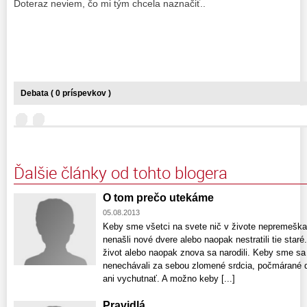
Doteraz neviem, čo mi tým chcela naznačiť..
Debata ( 0 príspevkov )
Ďalšie články od tohto blogera
O tom prečo utekáme
05.08.2013
Keby sme všetci na svete nič v živote nepremeškali
nenašli nové dvere alebo naopak nestratili tie staré
život alebo naopak znova sa narodili. Keby sme sa
nenechávali za sebou zlomené srdcia, počmárané d
ani vychutnať. A možno keby [...]
Pravidlá